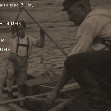
 aus eigener Zucht,
– 13 UHR
R
HR
 UHR
N